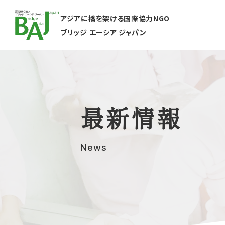
アジアに橋を架ける国際協力NGO
ブリッジ エーシア ジャパン
最新情報
News