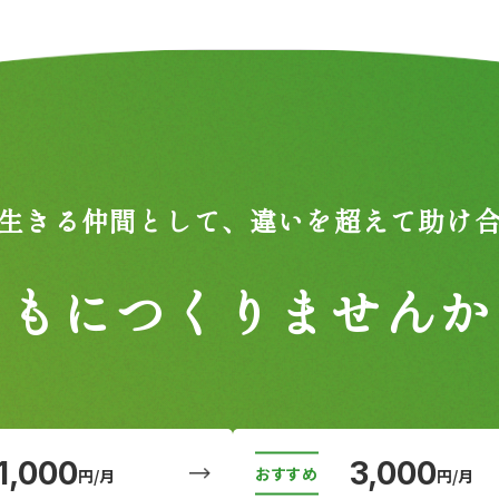
生きる仲間として、
違いを超えて助け
ともにつくりませんか
1,000
3,000
円/月
円/月