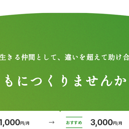
生きる仲間として、
違いを超えて助け
ともにつくりませんか
1,000
3,000
円/月
円/月