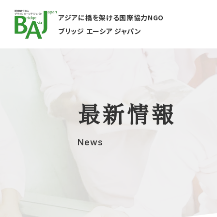
アジアに橋を架ける国際協力NGO
ブリッジ エーシア ジャパン
最新情報
News