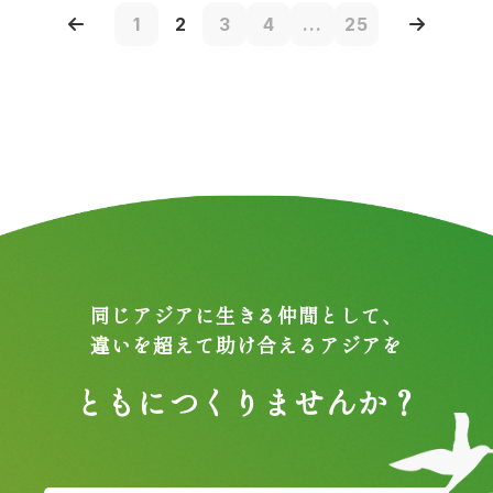
1
2
3
4
...
25
同じアジアに生きる仲間として、
違いを超えて助け合えるアジアを
ともにつくりませんか？