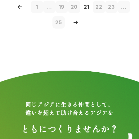
1
...
19
20
21
22
23
...
25
同じアジアに生きる仲間として、
違いを超えて助け合えるアジアを
ともにつくりませんか？