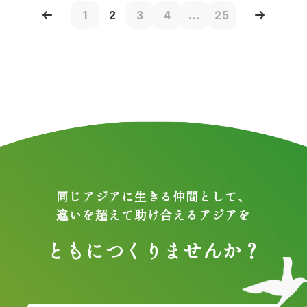
1
2
3
4
...
25
同じアジアに生きる仲間として、
違いを超えて助け合えるアジアを
ともにつくりませんか？