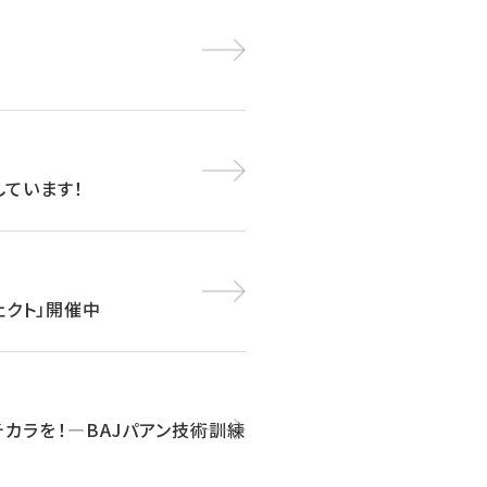
しています！
ェクト」開催中
チカラを！―BAJパアン技術訓練