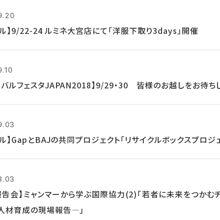
9.20
ル】9/22-24 ルミネ大宮店にて「洋服下取り3days」開催
9.10
バルフェスタJAPAN2018】9/29・30 皆様のお越しをお待ち
9.03
クル】GapとBAJの共同プロジェクト「リサイクルボックスプロジ
8.03
報告会】ミャンマーから学ぶ国際協力(2)「若者に未来をつかむ
人材育成の現場報告―」