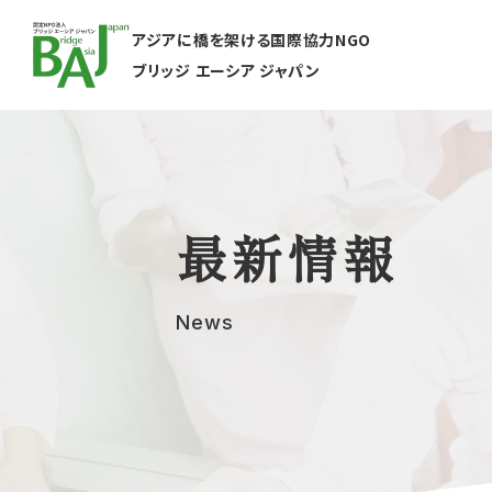
アジアに橋を架ける国際協力NGO
ブリッジ エーシア ジャパン
最新情報
News