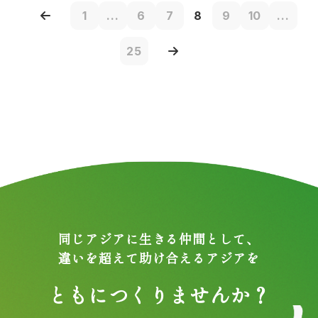
1
...
6
7
8
9
10
...
25
同じアジアに生きる仲間として、
違いを超えて助け合えるアジアを
ともにつくりませんか？