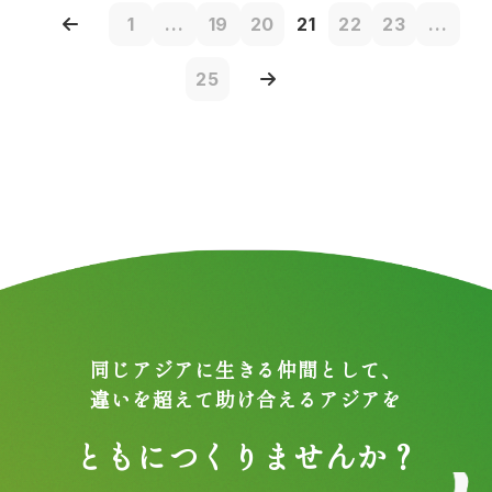
1
...
19
20
21
22
23
...
25
同じアジアに生きる仲間として、
違いを超えて助け合えるアジアを
ともにつくりませんか？