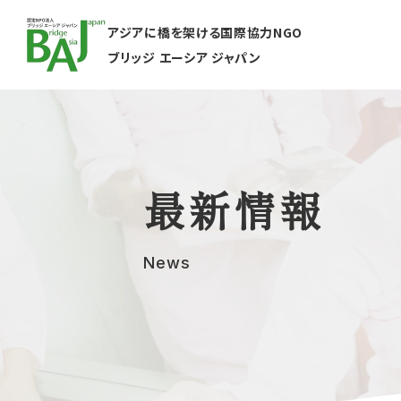
アジアに橋を架ける国際協力NGO
ブリッジ エーシア ジャパン
最新情報
News