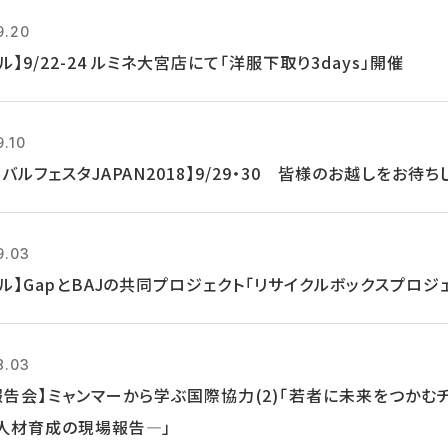
9.20
ル】9/22-24 ルミネ大宮店にて「洋服下取り3days」開催
9.10
バルフェスタJAPAN2018】9/29・30 皆様のお越しをお待ち
9.03
クル】GapとBAJの共同プロジェクト「リサイクルボックスプロジ
8.03
報告会】ミャンマーから学ぶ国際協力(2)「若者に未来をつかむ
人材育成の現場報告―」