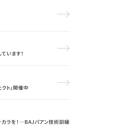
しています！
ェクト」開催中
チカラを！―BAJパアン技術訓練