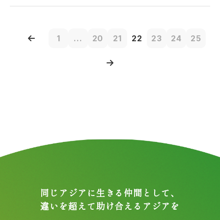
1
...
20
21
22
23
24
25
同じアジアに生きる仲間として、
違いを超えて助け合えるアジアを