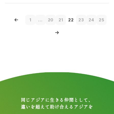
1
...
20
21
22
23
24
25
同じアジアに生きる仲間として、
違いを超えて助け合えるアジアを