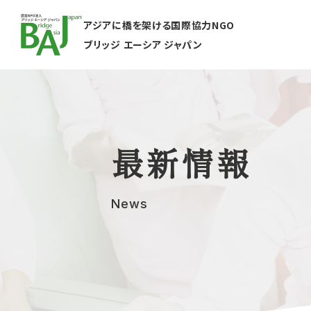
アジアに橋を架ける国際協力NGO
ブリッジ エーシア ジャパン
最新情報
News