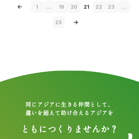
1
...
19
20
21
22
23
...
25
同じアジアに生きる仲間として、
違いを超えて助け合えるアジアを
ともにつくりませんか？