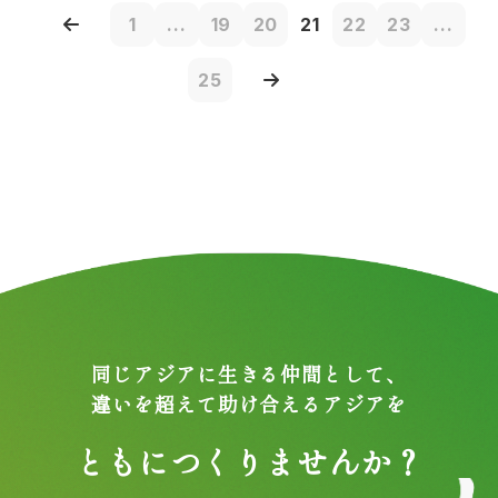
1
...
19
20
21
22
23
...
25
同じアジアに生きる仲間として、
違いを超えて助け合えるアジアを
ともにつくりませんか？