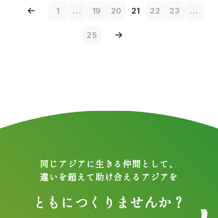
1
...
19
20
21
22
23
...
25
同じアジアに生きる仲間として、
違いを超えて助け合えるアジアを
ともにつくりませんか？