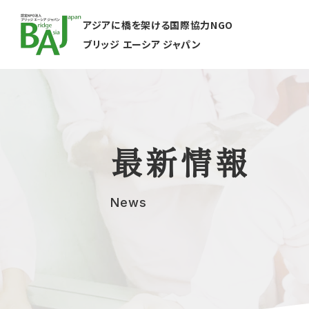
アジアに橋を架ける国際協力NGO
ブリッジ エーシア ジャパン
最新情報
News