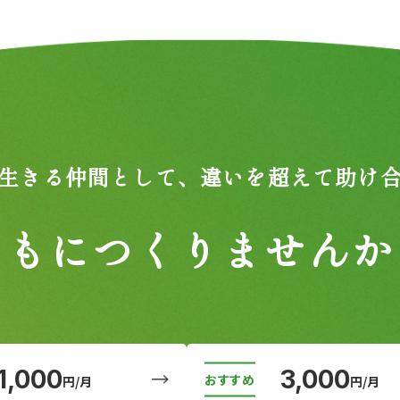
生きる仲間として、
違いを超えて助け
ともにつくりませんか
1,000
3,000
円/月
円/月