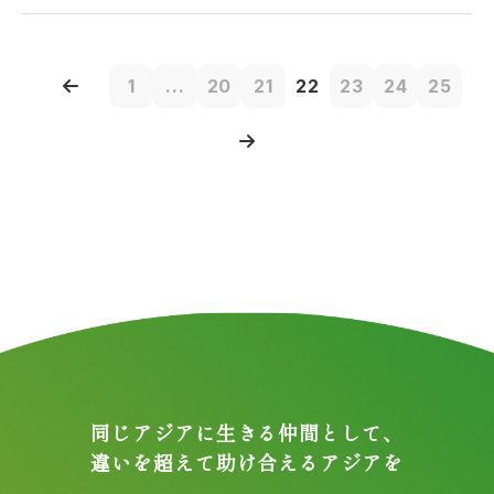
1
...
20
21
22
23
24
25
同じアジアに生きる仲間として、
違いを超えて助け合えるアジアを