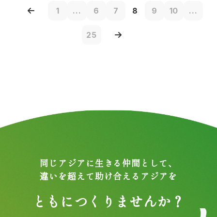
1
...
6
7
8
9
10
...
25
同じアジアに生きる仲間として、
違いを超えて助け合えるアジアを
ともにつくりませんか？