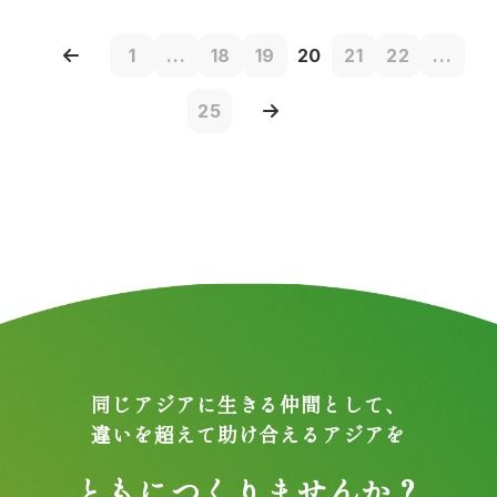
1
...
18
19
20
21
22
...
25
同じアジアに生きる仲間として、
違いを超えて助け合えるアジアを
ともにつくりませんか？