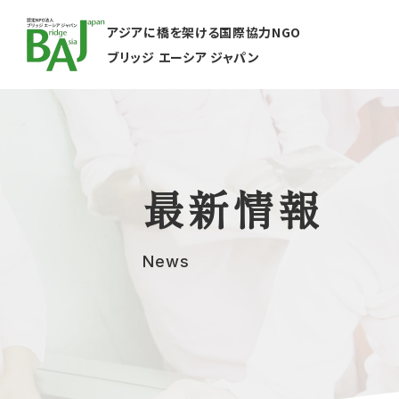
アジアに橋を架ける国際協力NGO
ブリッジ エーシア ジャパン
最新情報
News