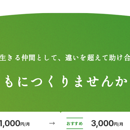
生きる仲間として、
違いを超えて助け
ともにつくりませんか
1,000
3,000
円/月
円/月