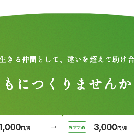
生きる仲間として、
違いを超えて助け
ともにつくりませんか
1,000
3,000
円/月
円/月