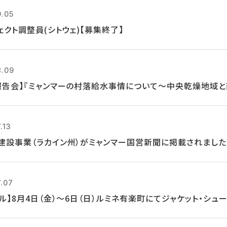
9.05
ェクト調整員(シトウェ)【募集終了】
8.09
報告会】『ミャンマーの村落給水事情について～中央乾燥地域と
.13
建設事業（ラカイン州）がミャンマー国営新聞に掲載されました
7.07
クル】8月4日（金）～6日（日）ルミネ有楽町にてジャケット・シ