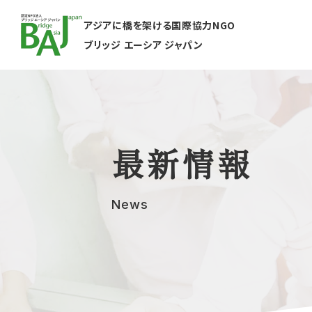
アジアに橋を架ける国際協力NGO
ブリッジ エーシア ジャパン
最新情報
News