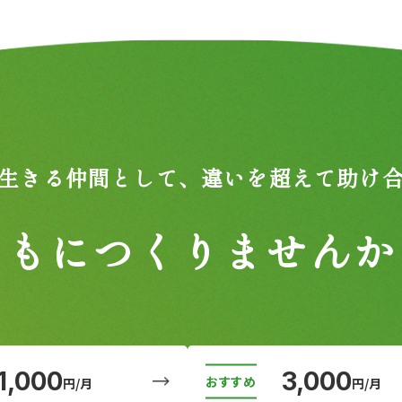
生きる仲間として、
違いを超えて助け
ともにつくりませんか
1,000
3,000
円/月
円/月