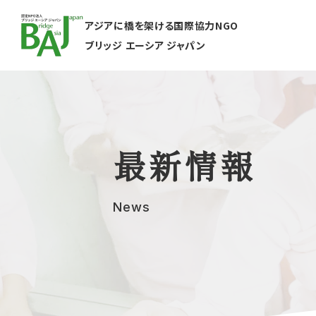
アジアに橋を架ける国際協力NGO
ブリッジ エーシア ジャパン
最新情報
News