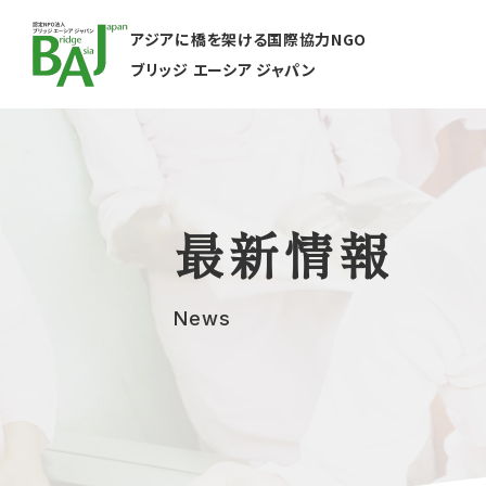
アジアに橋を架ける国際協力NGO
ブリッジ エーシア ジャパン
最新情報
News