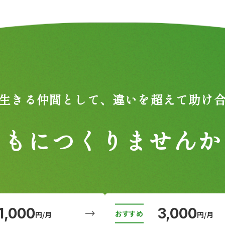
生きる仲間として、
違いを超えて助け
ともにつくりませんか
1,000
3,000
円/月
円/月