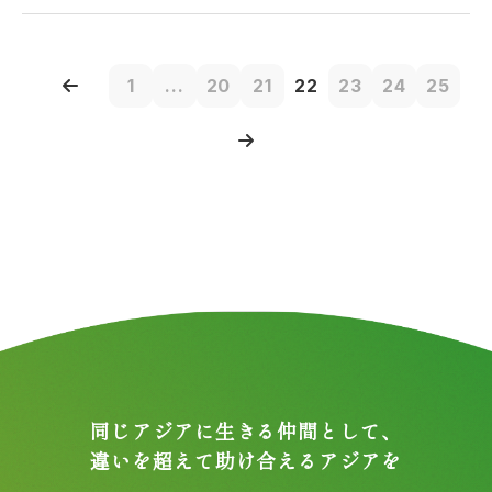
1
...
20
21
22
23
24
25
同じアジアに生きる仲間として、
違いを超えて助け合えるアジアを