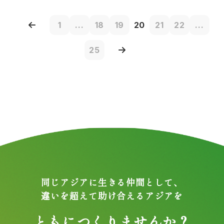
1
...
18
19
20
21
22
...
25
同じアジアに生きる仲間として、
違いを超えて助け合えるアジアを
ともにつくりませんか？