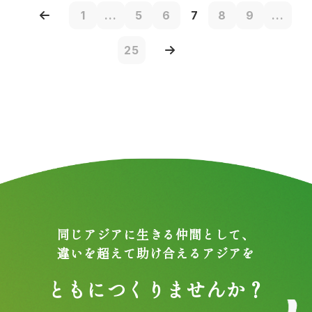
1
...
5
6
7
8
9
...
25
同じアジアに生きる仲間として、
違いを超えて助け合えるアジアを
ともにつくりませんか？