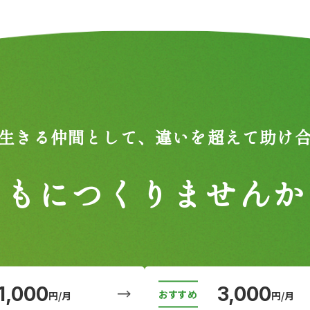
生きる仲間として、
違いを超えて助け
ともにつくりませんか
1,000
3,000
円/月
円/月