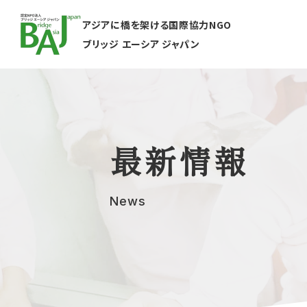
アジアに橋を架ける国際協力NGO
ブリッジ エーシア ジャパン
最新情報
News