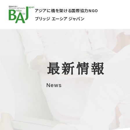
アジアに橋を架ける国際協力NGO
ブリッジ エーシア ジャパン
最新情報
News