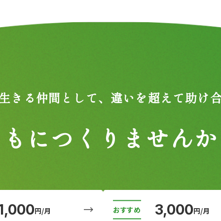
生きる仲間として、
違いを超えて助け
ともにつくりませんか
1,000
3,000
円/月
円/月