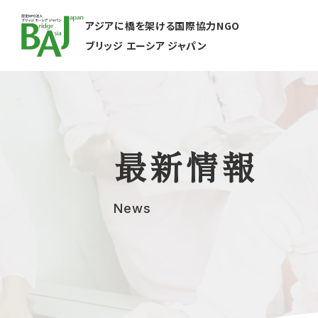
アジアに橋を架ける国際協力NGO
ブリッジ エーシア ジャパン
最新情報
News