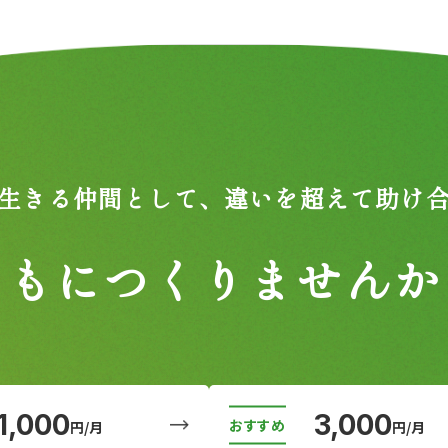
生きる仲間として、
違いを超えて助け
ともにつくりませんか
1,000
3,000
円/月
円/月