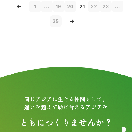
1
...
19
20
21
22
23
...
25
同じアジアに生きる仲間として、
違いを超えて助け合えるアジアを
ともにつくりませんか？