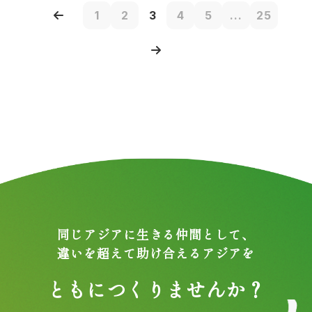
1
2
3
4
5
...
25
同じアジアに生きる仲間として、
違いを超えて助け合えるアジアを
ともにつくりませんか？