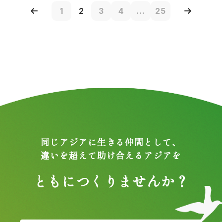
1
2
3
4
...
25
同じアジアに生きる仲間として、
違いを超えて助け合えるアジアを
ともにつくりませんか？