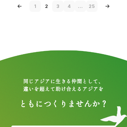
1
2
3
4
...
25
同じアジアに生きる仲間として、
違いを超えて助け合えるアジアを
ともにつくりませんか？