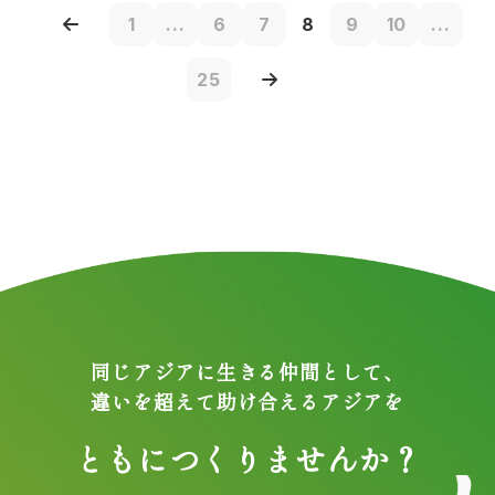
1
...
6
7
8
9
10
...
25
同じアジアに生きる仲間として、
違いを超えて助け合えるアジアを
ともにつくりませんか？