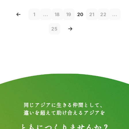
1
...
18
19
20
21
22
...
25
同じアジアに生きる仲間として、
違いを超えて助け合えるアジアを
ともにつくりませんか？