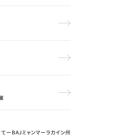
催
てーBAJミャンマーラカイン州