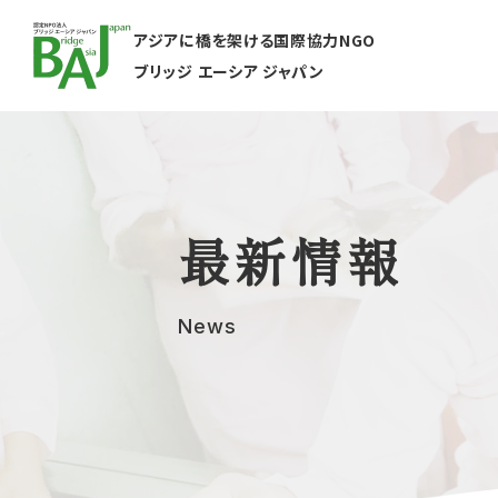
アジアに橋を架ける国際協力NGO
ブリッジ エーシア ジャパン
最新情報
News