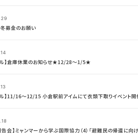
.29
9年冬募金のお願い
.14
ル】倉庫休業のお知らせ★12/28～1/5★
.13
ル】11/16～12/15 小倉駅前アイムにて衣類下取りイベント開
.18
報告会】ミャンマーから学ぶ国際協力（4）「避難民の帰還に向け