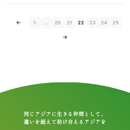
1
...
20
21
22
23
24
25
同じアジアに生きる仲間として、
違いを超えて助け合えるアジアを