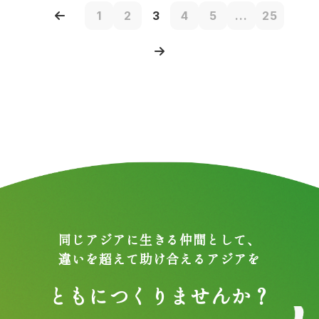
1
2
3
4
5
...
25
同じアジアに生きる仲間として、
違いを超えて助け合えるアジアを
ともにつくりませんか？