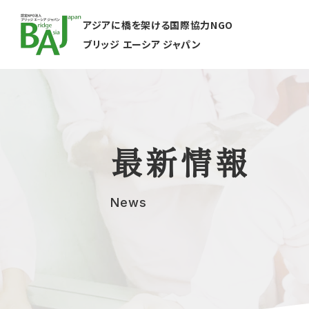
アジアに橋を架ける国際協力NGO
ブリッジ エーシア ジャパン
最新情報
News