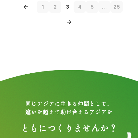
1
2
3
4
5
...
25
同じアジアに生きる仲間として、
違いを超えて助け合えるアジアを
ともにつくりませんか？