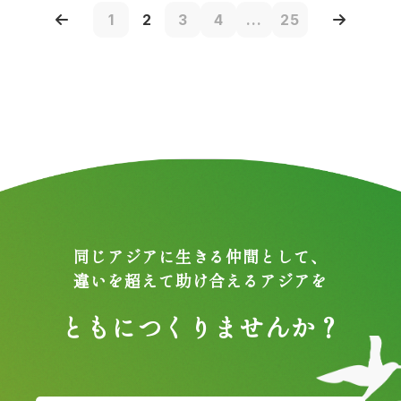
1
2
3
4
...
25
同じアジアに生きる仲間として、
違いを超えて助け合えるアジアを
ともにつくりませんか？