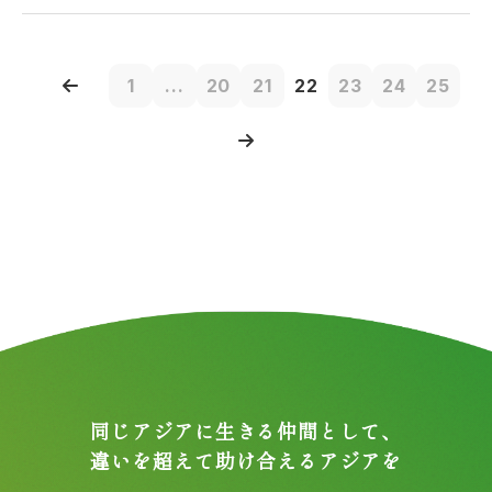
1
...
20
21
22
23
24
25
同じアジアに生きる仲間として、
違いを超えて助け合えるアジアを