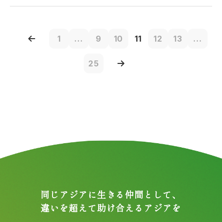
1
...
9
10
11
12
13
...
25
同じアジアに生きる仲間として、
違いを超えて助け合えるアジアを