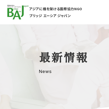
アジアに橋を架ける国際協力NGO
ブリッジ エーシア ジャパン
最新情報
News