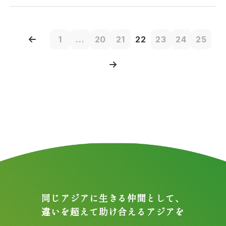
1
...
20
21
22
23
24
25
同じアジアに生きる仲間として、
違いを超えて助け合えるアジアを