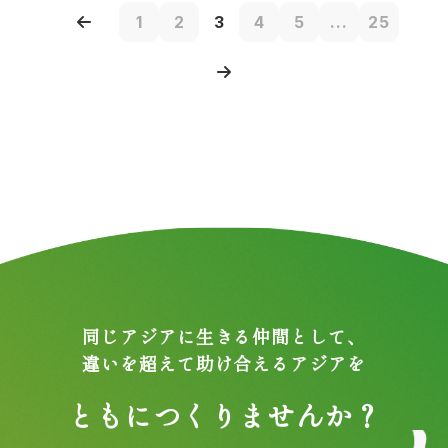
1
2
3
4
5
...
25
同じアジアに生きる仲間として、
違いを超えて助け合えるアジアを
ともにつくりませんか？