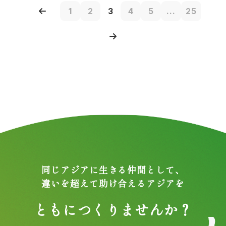
1
2
3
4
5
...
25
同じアジアに生きる仲間として、
違いを超えて助け合えるアジアを
ともにつくりませんか？