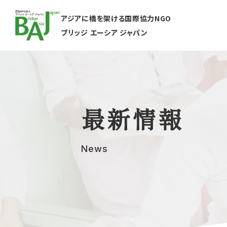
アジアに橋を架ける国際協力NGO
ブリッジ エーシア ジャパン
最新情報
News