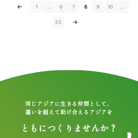
1
...
6
7
8
9
10
...
25
同じアジアに生きる仲間として、
違いを超えて助け合えるアジアを
ともにつくりませんか？