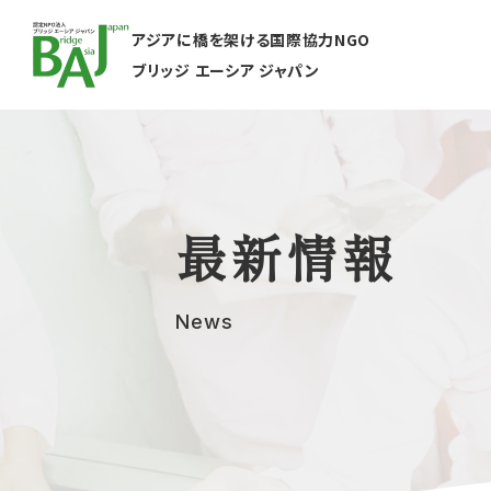
アジアに橋を架ける国際協力NGO
ブリッジ エーシア ジャパン
最新情報
News